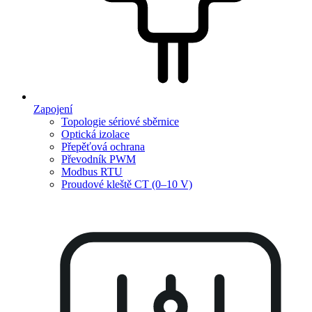
Zapojení
Topologie sériové sběrnice
Optická izolace
Přepěťová ochrana
Převodník PWM
Modbus RTU
Proudové kleště CT (0–10 V)