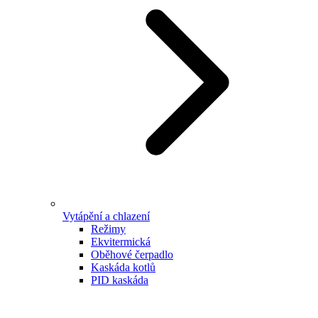
Vytápění a chlazení
Režimy
Ekvitermická
Oběhové čerpadlo
Kaskáda kotlů
PID kaskáda