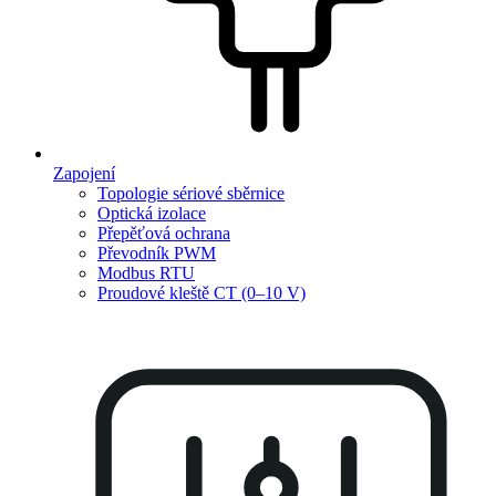
Zapojení
Topologie sériové sběrnice
Optická izolace
Přepěťová ochrana
Převodník PWM
Modbus RTU
Proudové kleště CT (0–10 V)