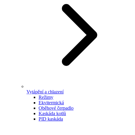
Vytápění a chlazení
Režimy
Ekvitermická
Oběhové čerpadlo
Kaskáda kotlů
PID kaskáda