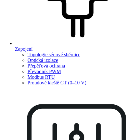
Zapojení
Topologie sériové sběrnice
Optická izolace
Přepěťová ochrana
Převodník PWM
Modbus RTU
Proudové kleště CT (0–10 V)