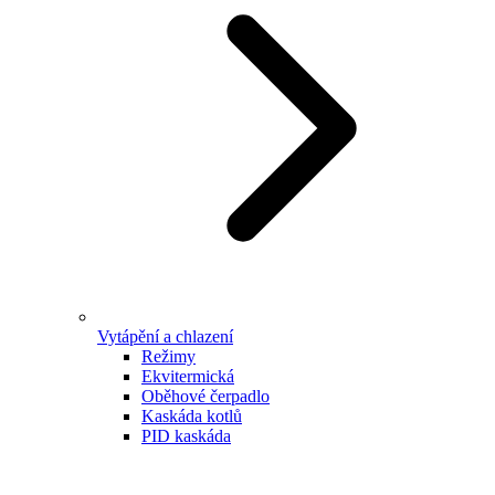
Vytápění a chlazení
Režimy
Ekvitermická
Oběhové čerpadlo
Kaskáda kotlů
PID kaskáda