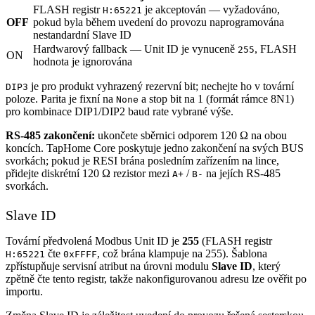
FLASH registr
je akceptován — vyžadováno,
H:65221
OFF
pokud byla během uvedení do provozu naprogramována
nestandardní Slave ID
Hardwarový fallback — Unit ID je vynuceně
, FLASH
255
ON
hodnota je ignorována
je pro produkt vyhrazený rezervní bit; nechejte ho v tovární
DIP3
poloze. Parita je fixní na
a stop bit na 1 (formát rámce 8N1)
None
pro kombinace DIP1/DIP2 baud rate vybrané výše.
RS-485 zakončení:
ukončete sběrnici odporem 120 Ω na obou
koncích. TapHome Core poskytuje jedno zakončení na svých BUS
svorkách; pokud je RESI brána posledním zařízením na lince,
přidejte diskrétní 120 Ω rezistor mezi
/
na jejích RS-485
A+
B-
svorkách.
Slave ID
Tovární předvolená Modbus Unit ID je
255
(FLASH registr
čte
, což brána klampuje na 255). Šablona
H:65221
0xFFFF
zpřístupňuje servisní atribut na úrovni modulu
Slave ID
, který
zpětně čte tento registr, takže nakonfigurovanou adresu lze ověřit po
importu.