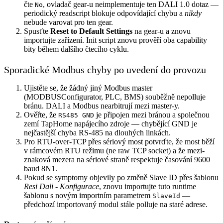
čte
, ovladač gear-u neimplementuje ten DALI 1.0 dotaz —
No
periodický readscript blokuje odpovídající chybu a
nikdy
nebude varovat pro ten gear.
Spusťte
Reset to Default Settings
na gear-u a znovu
importujte zařízení. Init script znovu prověří oba capability
bity během dalšího čtecího cyklu.
Sporadické Modbus chyby po uvedení do provozu
Ujistěte se, že žádný jiný Modbus master
(MODBUSConfigurator, PLC, BMS) souběžně nepolluje
bránu. DALI a Modbus nearbitrují mezi master-y.
Ověřte, že
je připojen mezi bránou a společnou
RS485 GND
zemí TapHome napájecího zdroje — chybějící GND je
nejčastější chyba RS-485 na dlouhých linkách.
Pro RTU-over-TCP přes sériový most potvrďte, že most běží
v rámcovém RTU režimu (ne raw TCP socket) a že mezi-
znaková mezera na sériové straně respektuje časování 9600
baud 8N1.
Pokud se symptomy objevily po změně Slave ID přes šablonu
Resi Dali - Konfigurace
, znovu importujte tuto runtime
šablonu s novým importním parametrem
—
SlaveId
předchozí importovaný modul stále polluje na staré adrese.