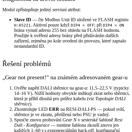
Modul zpřístupňuje jediný servisní atribut:
Slave ID
— čte Modbus Unit ID uložené ve FLASH registru
. Aktivní pouze když
; při
H:65221
DIP4 = OFF
DIP4 = ON
brána vynutí adresu 255 bez ohledu na FLASH hodnotu.
Použijte k ověření adresy brány před přidáváním dalších
zařízení, zejména po kole uvedení do provozu, které zapsalo
nestandardní ID.
Řešení problémů
„Gear not present!" na známém adresovaném gear-u
Ověřte napětí DALI sběrnice na gear-u: 11,5–22,5 V (typicky
14–16 V). Nižší hodnoty obvykle indikují zkrat nebo sběrnici,
která je příliš dlouhá pro průřez kabelu (viz
Topologie DALI
sběrnice
).
Zkontrolujte LED
ERR
na RESI-DALI-PS — pokud svítí,
sběrnice je ve zkratu, přetížená nebo PSU je vadný.
Spusťte znovu probování
Gear N
v sesterské šabloně
Resi
Dali - Konfigurace
— runtime šablona zkouší znovu jen
každých 1–60 s s exponenciálním back-off, konfigurační