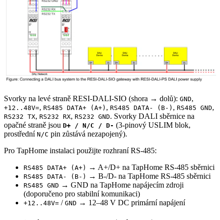
Svorky na levé straně RESI-DALI-SIO (shora → dolů):
,
GND
,
,
,
,
+12..48V=
RS485 DATA+ (A+)
RS485 DATA- (B-)
RS485 GND
,
,
. Svorky DALI sběrnice na
RS232 TX
RS232 RX
RS232 GND
opačné straně jsou
(3-pinový USLIM blok,
D+ / N/C / D-
prostřední
pin zůstává nezapojený).
N/C
Pro TapHome instalaci použijte rozhraní RS-485:
→ A+/D+ na TapHome RS-485 sběrnici
RS485 DATA+ (A+)
→ B-/D- na TapHome RS-485 sběrnici
RS485 DATA- (B-)
→ GND na TapHome napájecím zdroji
RS485 GND
(doporučeno pro stabilní komunikaci)
/
→ 12–48 V DC primární napájení
+12..48V=
GND