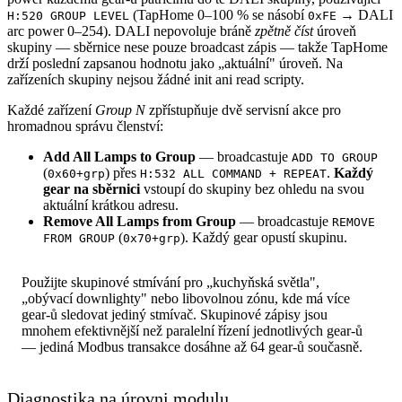
(TapHome 0–100 % se násobí
→ DALI
H:520 GROUP LEVEL
0xFE
arc power 0–254). DALI nepovoluje bráně
zpětně číst
úroveň
skupiny — sběrnice nese pouze broadcast zápis — takže TapHome
drží poslední zapsanou hodnotu jako „aktuální" úroveň. Na
zařízeních skupiny nejsou žádné init ani read scripty.
Každé zařízení
Group N
zpřístupňuje dvě servisní akce pro
hromadnou správu členství:
Add All Lamps to Group
— broadcastuje
ADD TO GROUP
(
) přes
.
Každý
0x60+grp
H:532 ALL COMMAND + REPEAT
gear na sběrnici
vstoupí do skupiny bez ohledu na svou
aktuální krátkou adresu.
Remove All Lamps from Group
— broadcastuje
REMOVE
(
). Každý gear opustí skupinu.
FROM GROUP
0x70+grp
Použijte skupinové stmívání pro „kuchyňská světla",
„obývací downlighty" nebo libovolnou zónu, kde má více
gear-ů sledovat jediný stmívač. Skupinové zápisy jsou
mnohem efektivnější než paralelní řízení jednotlivých gear-ů
— jediná Modbus transakce dosáhne až 64 gear-ů současně.
Diagnostika na úrovni modulu