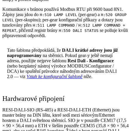
Komunikace s bránou používá Modbus RTU při 9600 baud 8N1.
Zápisy jasu jdou do
(per-gear) a
H:510 LAMP LEVEL
H:520 GROUP
(per-skupinu); per-gear konfigurační příkazy a dotazy jsou
LEVEL
tunelovány přes
/
H:511 LAMP COMMAND
H:512 LAMP COMMAND +
, přičemž registr brány
se polluje kvůli
REPEAT
H:550 DALI STATUS
připravenosti odpovědi.
Tato šablona předpokládá, že
DALI krátké adresy jsou již
naprogramovány
na sběrnici. Pokud gear-y ještě nemají
adresu, použijte nejprve šablonu
Resi Dali - Konfigurace
(nebo bezplatný nástroj výrobce MODBUSConfigurator /
DCA) ke spuštění průvodce náhodným adresováním DALI
2.0 — viz
Vztah ke konfigurační šabloně
níže.
Hardwarové připojení
RESI-DALI-SIO (RS-485) a RESI-DALI-ETH (Ethernet) jsou
master brány na DIN lištu, které sedí mezi sériovým/Ethernet
hostem a DALI světelnou sběrnicí. SIO je v pouzdře CEM17 (17,5
× 90 × 56,4 mm) a ETH v širším pouzdře CEM35 (35,8 × 90 × 56,4
mm), aby se vešel RJ45 konektor. Žádná z bran nenapájí DALI