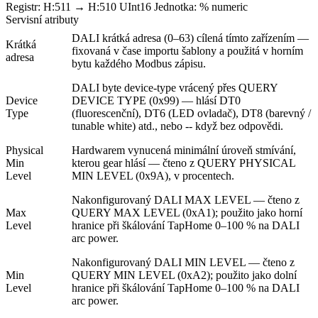
Registr:
H:511
→
H:510
UInt16
Jednotka:
%
numeric
Servisní atributy
DALI krátká adresa (0–63) cílená tímto zařízením —
Krátká
fixovaná v čase importu šablony a použitá v horním
adresa
bytu každého Modbus zápisu.
DALI byte device-type vrácený přes QUERY
Device
DEVICE TYPE (0x99) — hlásí DT0
Type
(fluorescenční), DT6 (LED ovladač), DT8 (barevný /
tunable white) atd., nebo -- když bez odpovědi.
Physical
Hardwarem vynucená minimální úroveň stmívání,
Min
kterou gear hlásí — čteno z QUERY PHYSICAL
Level
MIN LEVEL (0x9A), v procentech.
Nakonfigurovaný DALI MAX LEVEL — čteno z
Max
QUERY MAX LEVEL (0xA1); použito jako horní
Level
hranice při škálování TapHome 0–100 % na DALI
arc power.
Nakonfigurovaný DALI MIN LEVEL — čteno z
Min
QUERY MIN LEVEL (0xA2); použito jako dolní
Level
hranice při škálování TapHome 0–100 % na DALI
arc power.