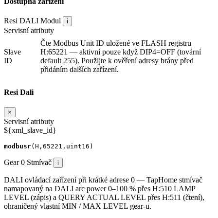
Dostupná zařízení
Resi DALI
Modul
i
Servisní atributy
Čte Modbus Unit ID uložené ve FLASH registru
Slave
H:65221 — aktivní pouze když DIP4=OFF (tovární
ID
default 255). Použijte k ověření adresy brány před
přidáním dalších zařízení.
Resi Dali
×
Servisní atributy
${xml_slave_id}
modbusr
(
H
,
65221
,
uint16
)
Gear 0
Stmívač
i
DALI ovládací zařízení při krátké adrese 0 — TapHome stmívač
namapovaný na DALI arc power 0–100 % přes H:510 LAMP
LEVEL (zápis) a QUERY ACTUAL LEVEL přes H:511 (čtení),
ohraničený vlastní MIN / MAX LEVEL gear-u.