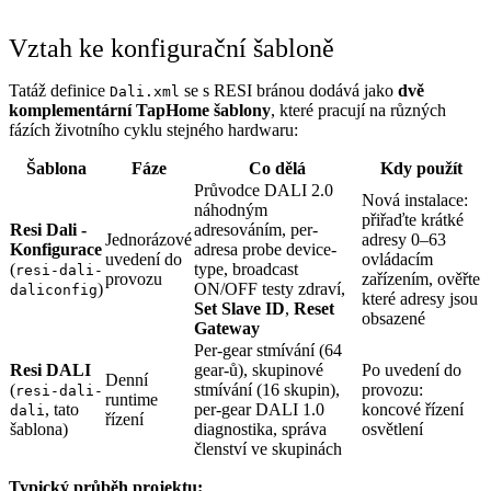
Vztah ke konfigurační šabloně
Tatáž definice
se s RESI bránou dodává jako
dvě
Dali.xml
komplementární TapHome šablony
, které pracují na různých
fázích životního cyklu stejného hardwaru:
Šablona
Fáze
Co dělá
Kdy použít
Průvodce DALI 2.0
Nová instalace:
náhodným
přiřaďte krátké
Resi Dali -
adresováním, per-
Jednorázové
adresy 0–63
Konfigurace
adresa probe device-
uvedení do
ovládacím
(
type, broadcast
resi-dali-
provozu
zařízením, ověřte
)
ON/OFF testy zdraví,
daliconfig
které adresy jsou
Set Slave ID
,
Reset
obsazené
Gateway
Per-gear stmívání (64
Resi DALI
gear-ů), skupinové
Po uvedení do
Denní
(
stmívání (16 skupin),
provozu:
resi-dali-
runtime
, tato
per-gear DALI 1.0
koncové řízení
dali
řízení
šablona)
diagnostika, správa
osvětlení
členství ve skupinách
Typický průběh projektu: