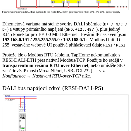
Ethernetová varianta má stejné svorky DALI sběrnice (
D+ / N/C /
) a vstupy primárního napájení (
,
), plus jediný
D-
GND
+12..48V=
RJ45 konektor pro 10/100 Mbit Ethernet. Tovární IP nastavení jsou
192.168.0.191 / 255.255.255.0 / 192.168.0.1
s Modbus Unit ID
255; vestavěné webové UI používá přihlašovací údaje
/
.
RESI
RESI
Protože jde o Modbus RTU šablonu, TapHome nekomunikuje s
RESI-DALI-ETH přes nativní Modbus/TCP. Použijte ho raději v
transparentním režimu RTU-over-Ethernet
, nebo umístěte SIO
za sériově-IP most (Moxa NPort, USR-TCP232) — viz
Konfigurace → Nastavení RTU-over-TCP
níže.
DALI bus napájecí zdroj (RESI-DALI-PS)