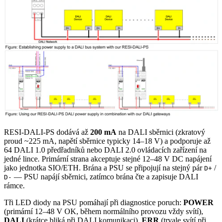
RESI-DALI-PS dodává až
200 mA
na DALI sběrnici (zkratový
proud ~225 mA, napětí sběrnice typicky 14–18 V) a podporuje až
64 DALI 1.0 předřadníků nebo DALI 2.0 ovládacích zařízení na
jedné lince. Primární strana akceptuje stejné 12–48 V DC napájení
jako jednotka SIO/ETH. Brána a PSU se připojují na stejný pár
/
D+
— PSU napájí sběrnici, zatímco brána čte a zapisuje DALI
D-
rámce.
Tři LED diody na PSU pomáhají při diagnostice poruch:
POWER
(primární 12–48 V OK, během normálního provozu vždy svítí),
DALI
(krátce bliká při DALI komunikaci),
ERR
(trvale svítí při