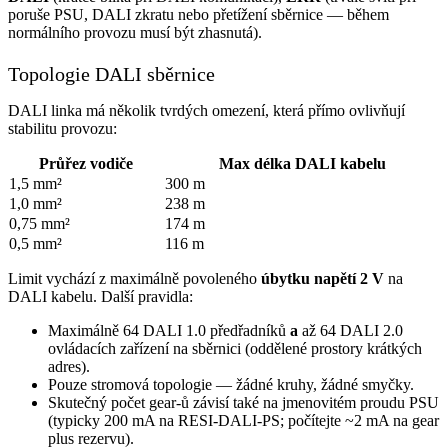
poruše PSU, DALI zkratu nebo přetížení sběrnice — během
normálního provozu musí být zhasnutá).
Topologie DALI sběrnice
DALI linka má několik tvrdých omezení, která přímo ovlivňují
stabilitu provozu:
Průřez vodiče
Max délka DALI kabelu
1,5 mm²
300 m
1,0 mm²
238 m
0,75 mm²
174 m
0,5 mm²
116 m
Limit vychází z maximálně povoleného
úbytku napětí 2 V
na
DALI kabelu. Další pravidla:
Maximálně 64 DALI 1.0 předřadníků
a
až 64 DALI 2.0
ovládacích zařízení na sběrnici (oddělené prostory krátkých
adres).
Pouze stromová topologie — žádné kruhy, žádné smyčky.
Skutečný počet gear-ů závisí také na jmenovitém proudu PSU
(typicky 200 mA na RESI-DALI-PS; počítejte ~2 mA na gear
plus rezervu).