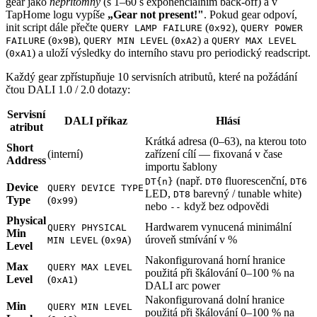
gear jako
nepřítomný
(s 1–60 s exponenciálním back-off) a v
TapHome logu vypíše
„Gear not present!"
. Pokud gear odpoví,
init script dále přečte
(
),
QUERY LAMP FAILURE
0x92
QUERY POWER
(
),
(
) a
FAILURE
0x9B
QUERY MIN LEVEL
0xA2
QUERY MAX LEVEL
(
) a uloží výsledky do interního stavu pro periodický readscript.
0xA1
Každý gear zpřístupňuje 10 servisních atributů, které na požádání
čtou DALI 1.0 / 2.0 dotazy:
Servisní
DALI příkaz
Hlásí
atribut
Krátká adresa (0–63), na kterou toto
Short
(interní)
zařízení cílí — fixovaná v čase
Address
importu šablony
(např.
fluorescenční,
DT{n}
DT0
DT6
Device
QUERY DEVICE TYPE
LED,
barevný / tunable white)
DT8
Type
(
)
0x99
nebo
když bez odpovědi
--
Physical
Hardwarem vynucená minimální
QUERY PHYSICAL
Min
(
)
úroveň stmívání v %
MIN LEVEL
0x9A
Level
Nakonfigurovaná horní hranice
Max
QUERY MAX LEVEL
použitá při škálování 0–100 % na
Level
(
)
0xA1
DALI arc power
Nakonfigurovaná dolní hranice
Min
QUERY MIN LEVEL
použitá při škálování 0–100 % na