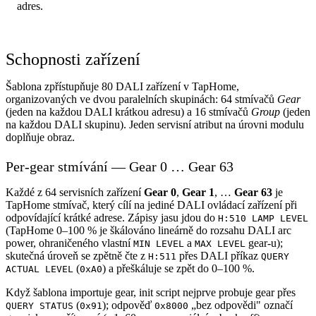
adres.
Schopnosti zařízení
Šablona zpřístupňuje 80 DALI zařízení v TapHome,
organizovaných ve dvou paralelních skupinách: 64 stmívačů
Gear
(jeden na každou DALI krátkou adresu) a 16 stmívačů
Group
(jeden
na každou DALI skupinu). Jeden servisní atribut na úrovni modulu
doplňuje obraz.
Per-gear stmívání — Gear 0 … Gear 63
Každé z 64 servisních zařízení
Gear 0
,
Gear 1
, …
Gear 63
je
TapHome stmívač, který cílí na jediné DALI ovládací zařízení při
odpovídající krátké adrese. Zápisy jasu jdou do
H:510 LAMP LEVEL
(TapHome 0–100 % je škálováno lineárně do rozsahu DALI arc
power, ohraničeného vlastní
a
gear-u);
MIN LEVEL
MAX LEVEL
skutečná úroveň se zpětně čte z
přes DALI příkaz
H:511
QUERY
(
) a přeškáluje se zpět do 0–100 %.
ACTUAL LEVEL
0xA0
Když šablona importuje gear, init script nejprve probuje gear přes
(
); odpověď
„bez odpovědi" označí
QUERY STATUS
0x91
0x8000