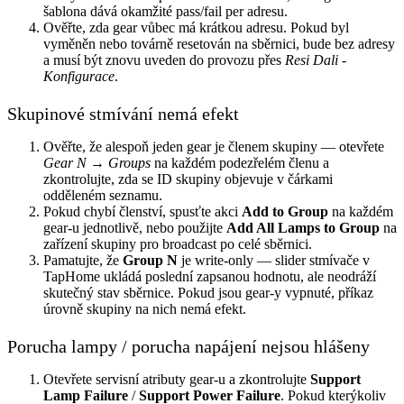
šablona dává okamžité pass/fail per adresu.
Ověřte, zda gear vůbec má krátkou adresu. Pokud byl
vyměněn nebo továrně resetován na sběrnici, bude bez adresy
a musí být znovu uveden do provozu přes
Resi Dali -
Konfigurace
.
Skupinové stmívání nemá efekt
Ověřte, že alespoň jeden gear je členem skupiny — otevřete
Gear N → Groups
na každém podezřelém členu a
zkontrolujte, zda se ID skupiny objevuje v čárkami
odděleném seznamu.
Pokud chybí členství, spusťte akci
Add to Group
na každém
gear-u jednotlivě, nebo použijte
Add All Lamps to Group
na
zařízení skupiny pro broadcast po celé sběrnici.
Pamatujte, že
Group N
je write-only — slider stmívače v
TapHome ukládá poslední zapsanou hodnotu, ale neodráží
skutečný stav sběrnice. Pokud jsou gear-y vypnuté, příkaz
úrovně skupiny na nich nemá efekt.
Porucha lampy / porucha napájení nejsou hlášeny
Otevřete servisní atributy gear-u a zkontrolujte
Support
Lamp Failure
/
Support Power Failure
. Pokud kterýkoliv