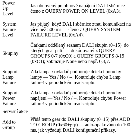
Power
Jas obnovený po obnově napájení DALI sběrnice —
Up
čteno z QUERY POWER ON LEVEL (0xA3).
Level
System
Jas přijatý, když DALI sběrnice ztratí komunikaci na
Failure
více než 500 ms — čteno z QUERY SYSTEM
Level
FAILURE LEVEL (0xA4).
Čárkami oddělený seznam DALI skupin (0–15), do
kterých gear patří — dekódovaný z QUERY
Skupiny
GROUPS 0-7 (0xC0) a QUERY GROUPS 8-15
(0xC1); zobrazuje None nebo např. 0,3,7.
Support
Zda lampa / ovladač podporuje detekci poruchy
Lamp
lampy — Yes / No / --. Kontroluje chybu Lamp
Failure
failure! v periodickém readscriptu.
Support
Zda lampa / ovladač podporuje detekci poruchy
Power
napájení — Yes / No / --. Kontroluje chybu Power
Failure
failure! v periodickém readscriptu.
Servisní akce
Přidá tento gear do DALI skupiny (0–15) přes ADD
Add to
TO GROUP (0x60+grp) — auto-opakováno do 100
Group
ms, jak vyžadují DALI konfigurační příkazy.