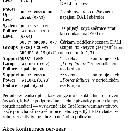
Level
(
)
0xA2
DALI arc power
Power
Jas obnovený po opětovném
QUERY POWER ON
Up
(
)
napájení DALI sběrnice
LEVEL
0xA3
Level
System
QUERY SYSTEM
Jas přijatý, když sběrnice ztratí
Failure
FAILURE LEVEL
komunikaci na >500 ms
Level
(
)
0xA4
Čárkami oddělený seznam DALI
QUERY GROUPS 0-7
Groups
(
) +
skupin, do kterých gear patří (
0xC0
QUERY
None
(
)
nebo např.
)
GROUPS 8-15
0xC1
0,3,7
Support
/
/
— kontroluje chybu
QUERY LAMP
Yes
No
--
Lamp
(
)
„Lamp failure!"
v periodickém
FAILURE
0x92
Failure
capability bit
readscriptu
Support
/
/
— kontroluje chybu
QUERY POWER
Yes
No
--
Power
(
)
„Power failure!"
v periodickém
FAILURE
0x9B
Failure
capability bit
readscriptu
Periodický readscript na každém gear-u čte aktuální arc úroveň
(
) a, když je podporováno, sleduje příznaky poruch lampy a
0xA0
poruch napájení — vystavené jako TapHome warningy/chyby,
takže porucha zářivkové trubice nebo vypadlý LED ovladač se
zobrazí v aktivity logu bez manuálního pollování.
Akce konfigurace per-gear