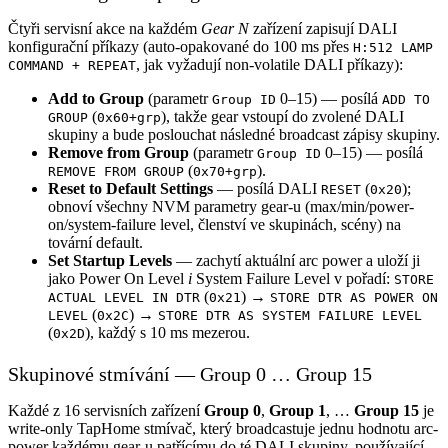
Čtyři servisní akce na každém
Gear N
zařízení zapisují DALI
konfigurační příkazy (auto-opakované do 100 ms přes
H:512 LAMP
, jak vyžadují non-volatile DALI příkazy):
COMMAND + REPEAT
Add to Group
(parametr
0–15) — posílá
Group ID
ADD TO
(
), takže gear vstoupí do zvolené DALI
GROUP
0x60+grp
skupiny a bude poslouchat následné broadcast zápisy skupiny.
Remove from Group
(parametr
0–15) — posílá
Group ID
(
).
REMOVE FROM GROUP
0x70+grp
Reset to Default Settings
— posílá DALI
(
);
RESET
0x20
obnoví všechny NVM parametry gear-u (max/min/power-
on/system-failure level, členství ve skupinách, scény) na
tovární default.
Set Startup Levels
— zachytí aktuální arc power a uloží ji
jako Power On Level
i
System Failure Level v pořadí:
STORE
(
) →
ACTUAL LEVEL IN DTR
0x21
STORE DTR AS POWER ON
(
) →
LEVEL
0x2C
STORE DTR AS SYSTEM FAILURE LEVEL
(
), každý s 10 ms mezerou.
0x2D
Skupinové stmívání — Group 0 … Group 15
Každé z 16 servisních zařízení
Group 0
,
Group 1
, …
Group 15
je
write-only TapHome stmívač, který broadcastuje jednu hodnotu arc-
power každému gear-u patřícímu do té DALI skupiny, používající