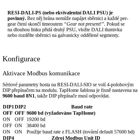
RESI-DALI-PS (nebo ekvivalentní DALI PSU) je
povinný.
Bez něj brána nemůže napájet sběrnici a každé per-
gear čtení skončí timeoutem
“Gear not present!”
. Pokud se
na dlouhou linku přidá druhý PSU, vložte DALI tlumivku
nebo rozdělte sběrnici na galvanicky oddělené segmenty.
Konfigurace
Aktivace Modbus komunikace
Sériové parametry hosta na RESI-DALI-SIO se volí 4-polohovým
DIP přepínačem na modulu. TapHome šablona je fixně nastavena na
9600 baud 8N1
, takže DIP přepínače musí odpovídat.
DIP1
DIP2
Baud rate
OFF
OFF
9600 bd (vyžadováno TapHome)
ON
OFF
19200 bd
OFF
ON
38400 bd
ON
ON
Použije baud rate z FLASH (tovární default 57600 bd)
DIP4
Zdroj Modbus Unit ID