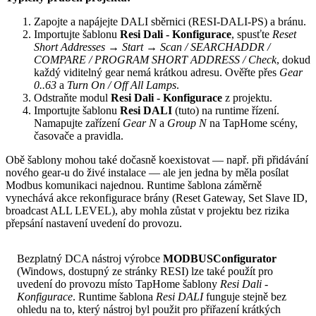
Zapojte a napájejte DALI sběrnici (RESI-DALI-PS) a bránu.
Importujte šablonu
Resi Dali - Konfigurace
, spusťte
Reset
Short Addresses
→
Start
→
Scan / SEARCHADDR /
COMPARE / PROGRAM SHORT ADDRESS / Check
, dokud
každý viditelný gear nemá krátkou adresu. Ověřte přes
Gear
0..63
a
Turn On / Off All Lamps
.
Odstraňte modul
Resi Dali - Konfigurace
z projektu.
Importujte šablonu
Resi DALI
(tuto) na runtime řízení.
Namapujte zařízení
Gear N
a
Group N
na TapHome scény,
časovače a pravidla.
Obě šablony mohou také dočasně koexistovat — např. při přidávání
nového gear-u do živé instalace — ale jen jedna by měla posílat
Modbus komunikaci najednou. Runtime šablona záměrně
vynechává akce rekonfigurace brány (Reset Gateway, Set Slave ID,
broadcast ALL LEVEL), aby mohla zůstat v projektu bez rizika
přepsání nastavení uvedení do provozu.
Bezplatný DCA nástroj výrobce
MODBUSConfigurator
(Windows, dostupný ze stránky RESI) lze také použít pro
uvedení do provozu místo TapHome šablony
Resi Dali -
Konfigurace
. Runtime šablona
Resi DALI
funguje stejně bez
ohledu na to, který nástroj byl použit pro přiřazení krátkých