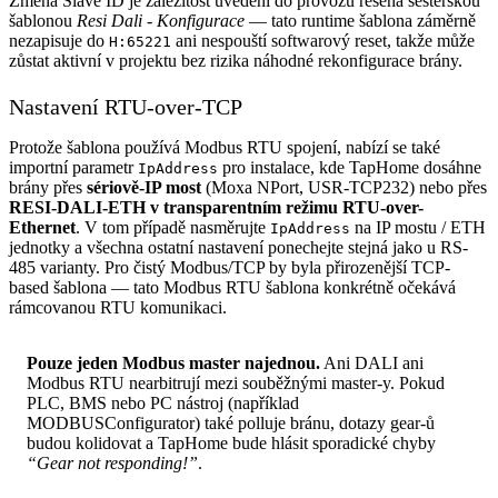
Změna Slave ID je záležitost uvedení do provozu řešená sesterskou
šablonou
Resi Dali - Konfigurace
— tato runtime šablona záměrně
nezapisuje do
ani nespouští softwarový reset, takže může
H:65221
zůstat aktivní v projektu bez rizika náhodné rekonfigurace brány.
Nastavení RTU-over-TCP
Protože šablona používá Modbus RTU spojení, nabízí se také
importní parametr
pro instalace, kde TapHome dosáhne
IpAddress
brány přes
sériově-IP most
(Moxa NPort, USR-TCP232) nebo přes
RESI-DALI-ETH v transparentním režimu RTU-over-
Ethernet
. V tom případě nasměrujte
na IP mostu / ETH
IpAddress
jednotky a všechna ostatní nastavení ponechejte stejná jako u RS-
485 varianty. Pro čistý Modbus/TCP by byla přirozenější TCP-
based šablona — tato Modbus RTU šablona konkrétně očekává
rámcovanou RTU komunikaci.
Pouze jeden Modbus master najednou.
Ani DALI ani
Modbus RTU nearbitrují mezi souběžnými master-y. Pokud
PLC, BMS nebo PC nástroj (například
MODBUSConfigurator) také polluje bránu, dotazy gear-ů
budou kolidovat a TapHome bude hlásit sporadické chyby
“Gear not responding!”
.