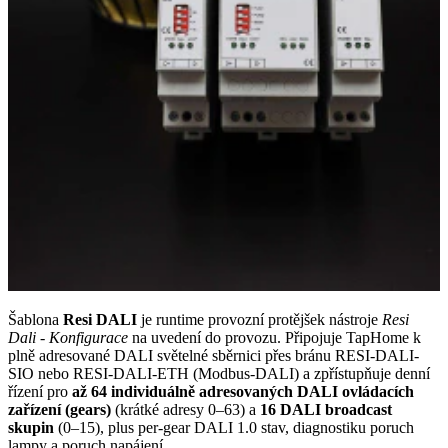
Šablona
Resi DALI
je runtime provozní protějšek nástroje
Resi
Dali - Konfigurace
na uvedení do provozu. Připojuje TapHome k
plně adresované DALI světelné sběrnici přes bránu RESI-DALI-
SIO nebo RESI-DALI-ETH (Modbus-DALI) a zpřístupňuje denní
řízení pro
až 64 individuálně adresovaných DALI ovládacích
zařízení (gears)
(krátké adresy 0–63) a
16 DALI broadcast
skupin
(0–15), plus per-gear DALI 1.0 stav, diagnostiku poruch
lampy a poruch napájení.