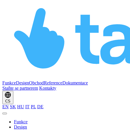
Funkce
Design
Obchod
Reference
Dokumentace
Staňte se partnerem
Kontakty
CS
EN
SK
HU
IT
PL
DE
Funkce
Design