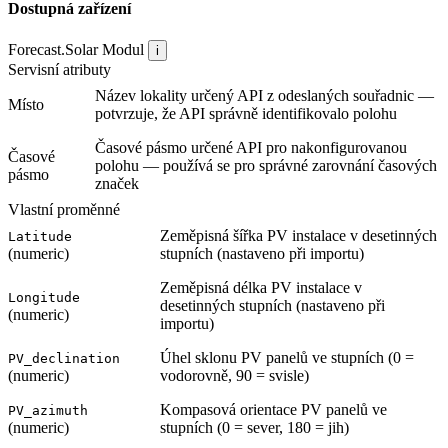
Dostupná zařízení
Forecast.Solar
Modul
i
Servisní atributy
Název lokality určený API z odeslaných souřadnic —
Místo
potvrzuje, že API správně identifikovalo polohu
Časové pásmo určené API pro nakonfigurovanou
Časové
polohu — používá se pro správné zarovnání časových
pásmo
značek
Vlastní proměnné
Zeměpisná šířka PV instalace v desetinných
Latitude
(numeric)
stupních (nastaveno při importu)
Zeměpisná délka PV instalace v
Longitude
desetinných stupních (nastaveno při
(numeric)
importu)
Úhel sklonu PV panelů ve stupních (0 =
PV_declination
(numeric)
vodorovně, 90 = svisle)
Kompasová orientace PV panelů ve
PV_azimuth
(numeric)
stupních (0 = sever, 180 = jih)