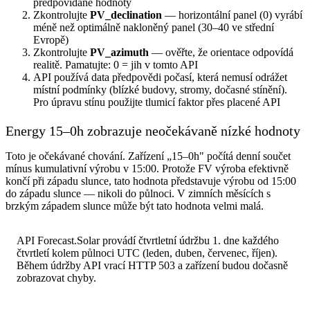
předpovídané hodnoty
Zkontrolujte
PV_declination
— horizontální panel (0) vyrábí
méně než optimálně nakloněný panel (30–40 ve střední
Evropě)
Zkontrolujte
PV_azimuth
— ověřte, že orientace odpovídá
realitě. Pamatujte: 0 = jih v tomto API
API používá data předpovědi počasí, která nemusí odrážet
místní podmínky (blízké budovy, stromy, dočasné stínění).
Pro úpravu stínu použijte tlumicí faktor přes placené API
Energy 15–0h zobrazuje neočekávaně nízké hodnoty
Toto je očekávané chování. Zařízení „15–0h" počítá denní součet
mínus kumulativní výrobu v 15:00. Protože FV výroba efektivně
končí při západu slunce, tato hodnota představuje výrobu od 15:00
do západu slunce — nikoli do půlnoci. V zimních měsících s
brzkým západem slunce může být tato hodnota velmi malá.
API Forecast.Solar provádí čtvrtletní údržbu 1. dne každého
čtvrtletí kolem půlnoci UTC (leden, duben, červenec, říjen).
Během údržby API vrací HTTP 503 a zařízení budou dočasně
zobrazovat chyby.