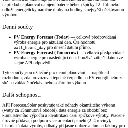
například naplánovat nabíjení baterie během špičky 12–15h nebo
odložit energeticky náročné úlohy na hodiny s nejvyšší očekávanou
výrobou.
Denní součty
PV Energy Forecast (Today)
— celková předpovídaná
výroba energie pro aktuální den. Čte hodnotu
pro dnešní datum přímo.
watt_hours_day
PV Energy Forecast (Tomorrow)
— celková předpovídaná
výroba energie pro následující den. Používá zítřejší datum ze
stejné API odpovědi.
Tyto součty jsou užitečné pro denní plánování — například
rozhodnutí, zda provozovat tepelné čerpadlo na FV energii nebo ze
sítě na základě očekávaného solárního výkonu.
Další schopnosti
API Forecast.Solar poskytuje také odhady okamžitého výkonu
(watty za 15minutová období), data energie za období bez
kumulativního výpočtu a identifikaci času špičkové výroby. Placené
úrovně přidávají podporu více orientací panelů (2–4 roviny),
historická data výroby, odhady při jasné obloze a tlumicí faktory pro