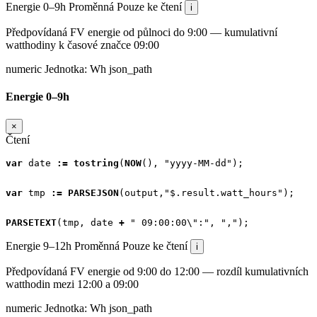
Energie 0–9h
Proměnná
Pouze ke čtení
i
Předpovídaná FV energie od půlnoci do 9:00 — kumulativní
watthodiny k časové značce 09:00
numeric
Jednotka:
Wh
json_path
Energie 0–9h
×
Čtení
var
date
:=
tostring
(
NOW
(),
"yyyy-MM-dd"
);
var
tmp
:=
PARSEJSON
(
output
,
"$.result.watt_hours"
);
PARSETEXT
(
tmp
,
date
+
" 09:00:00\":"
,
","
);
Energie 9–12h
Proměnná
Pouze ke čtení
i
Předpovídaná FV energie od 9:00 do 12:00 — rozdíl kumulativních
watthodin mezi 12:00 a 09:00
numeric
Jednotka:
Wh
json_path