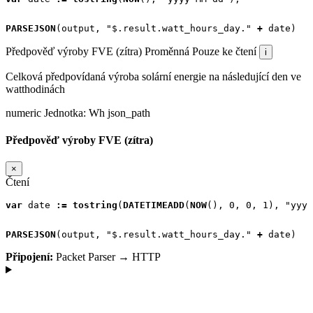
PARSEJSON
(
output
,
"$.result.watt_hours_day."
+
date
)
Předpověď výroby FVE (zítra)
Proměnná
Pouze ke čtení
i
Celková předpovídaná výroba solární energie na následující den ve
watthodinách
numeric
Jednotka:
Wh
json_path
Předpověď výroby FVE (zítra)
×
Čtení
var
date
:=
tostring
(
DATETIMEADD
(
NOW
(),
0
,
0
,
1
),
"yyyy
PARSEJSON
(
output
,
"$.result.watt_hours_day."
+
date
)
Připojení:
Packet Parser → HTTP