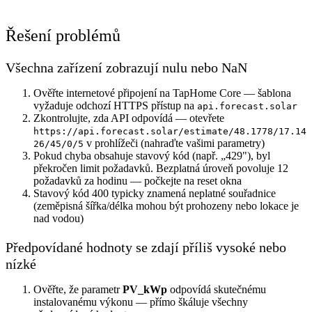
Řešení problémů
Všechna zařízení zobrazují nulu nebo NaN
Ověřte internetové připojení na TapHome Core — šablona
vyžaduje odchozí HTTPS přístup na
api.forecast.solar
Zkontrolujte, zda API odpovídá — otevřete
https://api.forecast.solar/estimate/48.1778/17.14
v prohlížeči (nahraďte vašimi parametry)
26/45/0/5
Pokud chyba obsahuje stavový kód (např. „429"), byl
překročen limit požadavků. Bezplatná úroveň povoluje 12
požadavků za hodinu — počkejte na reset okna
Stavový kód 400 typicky znamená neplatné souřadnice
(zeměpisná šířka/délka mohou být prohozeny nebo lokace je
nad vodou)
Předpovídané hodnoty se zdají příliš vysoké nebo
nízké
Ověřte, že parametr
PV_kWp
odpovídá skutečnému
instalovanému výkonu — přímo škáluje všechny