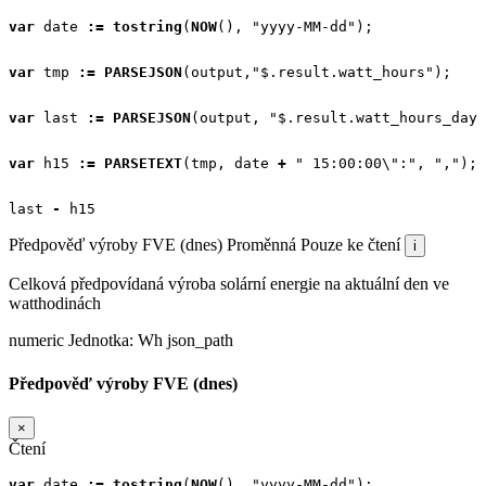
var
date
:=
tostring
(
NOW
(),
"yyyy-MM-dd"
);
var
tmp
:=
PARSEJSON
(
output
,
"$.result.watt_hours"
);
var
last
:=
PARSEJSON
(
output
,
"$.result.watt_hours_day.
var
h15
:=
PARSETEXT
(
tmp
,
date
+
" 15:00:00\":"
,
","
);
last
-
h15
Předpověď výroby FVE (dnes)
Proměnná
Pouze ke čtení
i
Celková předpovídaná výroba solární energie na aktuální den ve
watthodinách
numeric
Jednotka:
Wh
json_path
Předpověď výroby FVE (dnes)
×
Čtení
var
date
:=
tostring
(
NOW
(),
"yyyy-MM-dd"
);