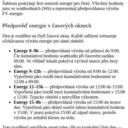
Šablona poskytuje šest senzorů energie pro čtení. Všechny hodnoty
jsou ve watthodinách (Wh) a reprezentují předpovídanou výrobu
FV energie.
Předpověď energie v časových oknech
Den je rozdělen na čtyři časová okna. Každé zařízení zobrazuje
očekávanou výrobu energie pro dané období:
Energy 0–9h
— předpovídaná výroba od půlnoci do 9:00.
Čte kumulativní hodnotu watthodin při časovém razítku
09:00. Ve většině lokalit pokrývá východ slunce přes brzy
ráno.
Energy 9–12h
— předpovídaná výroba od 9:00 do 12:00.
Vypočtená jako rozdíl mezi kumulativními hodnotami ve
12:00 a 09:00.
Energy 12–15h
— předpovídaná výroba od 12:00 do 15:00.
Vypočtená jako rozdíl mezi kumulativními hodnotami v 15:00
a 12:00. Typicky období s nejvyšším výkonem.
Energy 15–0h
— předpovídaná výroba od 15:00 do konce
dne. Vypočtená jako denní součet mínus kumulativní hodnota
v 15:00. V praxi pokrývá 15:00 až západ slunce, protože
výroba po setmění klesne na nulu.
Toto rozdělení umožňuje smart rules cílit na konkrétní části dne —