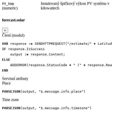
Instalovaný špičkový výkon PV systému v
PV_kWp
(numeric)
kilowattech
forecast.solar
×
Čtení (modul)
VAR
response
:=
SENDHTTPREQUEST
(
"/estimate/"
+
Latitude
IF
response
.
IsSuccess
output
:=
response
.
Content
;
ELSE
ADDERROR
(
response
.
StatusCode
+
" ("
+
response
.
Reas
END
Servisní atributy
Place
PARSEJSON
(
output
,
"$.message.info.place"
)
Time zone
PARSEJSON
(
output
,
"$.message.info.timezone"
)