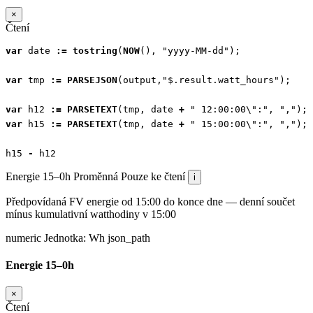
×
Čtení
var
date
:=
tostring
(
NOW
(),
"yyyy-MM-dd"
);
var
tmp
:=
PARSEJSON
(
output
,
"$.result.watt_hours"
);
var
h12
:=
PARSETEXT
(
tmp
,
date
+
" 12:00:00\":"
,
","
);
var
h15
:=
PARSETEXT
(
tmp
,
date
+
" 15:00:00\":"
,
","
);
h15
-
h12
Energie 15–0h
Proměnná
Pouze ke čtení
i
Předpovídaná FV energie od 15:00 do konce dne — denní součet
mínus kumulativní watthodiny v 15:00
numeric
Jednotka:
Wh
json_path
Energie 15–0h
×
Čtení