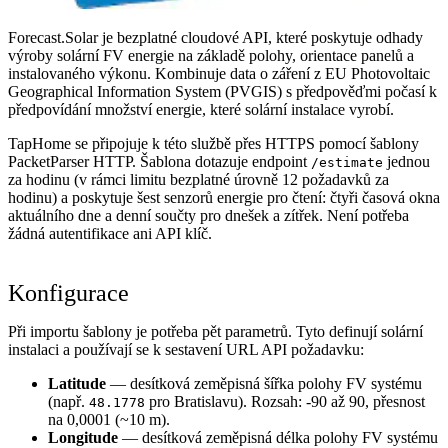
Forecast.Solar je bezplatné cloudové API, které poskytuje odhady
výroby solární FV energie na základě polohy, orientace panelů a
instalovaného výkonu. Kombinuje data o záření z EU Photovoltaic
Geographical Information System (PVGIS) s předpověďmi počasí k
předpovídání množství energie, které solární instalace vyrobí.
TapHome se připojuje k této službě přes HTTPS pomocí šablony
PacketParser HTTP. Šablona dotazuje endpoint
jednou
/estimate
za hodinu (v rámci limitu bezplatné úrovně 12 požadavků za
hodinu) a poskytuje šest senzorů energie pro čtení: čtyři časová okna
aktuálního dne a denní součty pro dnešek a zítřek. Není potřeba
žádná autentifikace ani API klíč.
Konfigurace
Při importu šablony je potřeba pět parametrů. Tyto definují solární
instalaci a používají se k sestavení URL API požadavku:
Latitude
— desítková zeměpisná šířka polohy FV systému
(např.
pro Bratislavu). Rozsah: -90 až 90, přesnost
48.1778
na 0,0001 (~10 m).
Longitude
— desítková zeměpisná délka polohy FV systému