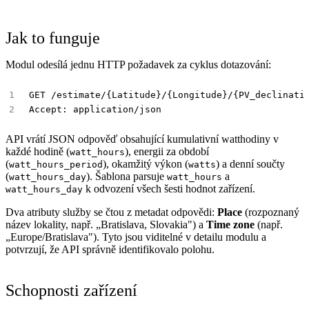
Jak to funguje
Modul odesílá jednu HTTP požadavek za cyklus dotazování:
API vrátí JSON odpověď obsahující kumulativní watthodiny v
každé hodině (
), energii za období
watt_hours
(
), okamžitý výkon (
) a denní součty
watt_hours_period
watts
(
). Šablona parsuje
a
watt_hours_day
watt_hours
k odvození všech šesti hodnot zařízení.
watt_hours_day
Dva atributy služby se čtou z metadat odpovědi:
Place
(rozpoznaný
název lokality, např. „Bratislava, Slovakia") a
Time zone
(např.
„Europe/Bratislava"). Tyto jsou viditelné v detailu modulu a
potvrzují, že API správně identifikovalo polohu.
Schopnosti zařízení