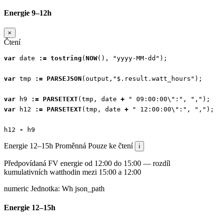
Energie 9–12h
×
Čtení
var
date
:=
tostring
(
NOW
(),
"yyyy-MM-dd"
);
var
tmp
:=
PARSEJSON
(
output
,
"$.result.watt_hours"
);
var
h9
:=
PARSETEXT
(
tmp
,
date
+
" 09:00:00\":"
,
","
);
var
h12
:=
PARSETEXT
(
tmp
,
date
+
" 12:00:00\":"
,
","
);
h12
-
h9
Energie 12–15h
Proměnná
Pouze ke čtení
i
Předpovídaná FV energie od 12:00 do 15:00 — rozdíl
kumulativních watthodin mezi 15:00 a 12:00
numeric
Jednotka:
Wh
json_path
Energie 12–15h