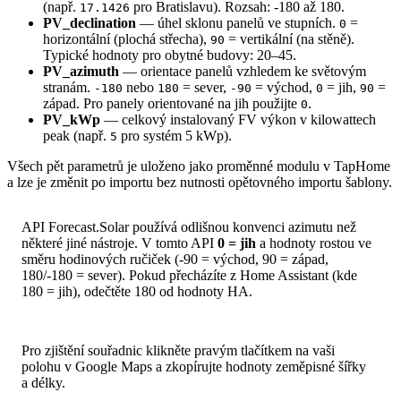
(např.
pro Bratislavu). Rozsah: -180 až 180.
17.1426
PV_declination
— úhel sklonu panelů ve stupních.
=
0
horizontální (plochá střecha),
= vertikální (na stěně).
90
Typické hodnoty pro obytné budovy: 20–45.
PV_azimuth
— orientace panelů vzhledem ke světovým
stranám.
nebo
= sever,
= východ,
= jih,
=
-180
180
-90
0
90
západ. Pro panely orientované na jih použijte
.
0
PV_kWp
— celkový instalovaný FV výkon v kilowattech
peak (např.
pro systém 5 kWp).
5
Všech pět parametrů je uloženo jako proměnné modulu v TapHome
a lze je změnit po importu bez nutnosti opětovného importu šablony.
API Forecast.Solar používá odlišnou konvenci azimutu než
některé jiné nástroje. V tomto API
0 = jih
a hodnoty rostou ve
směru hodinových ručiček (-90 = východ, 90 = západ,
180/-180 = sever). Pokud přecházíte z Home Assistant (kde
180 = jih), odečtěte 180 od hodnoty HA.
Pro zjištění souřadnic klikněte pravým tlačítkem na vaši
polohu v Google Maps a zkopírujte hodnoty zeměpisné šířky
a délky.